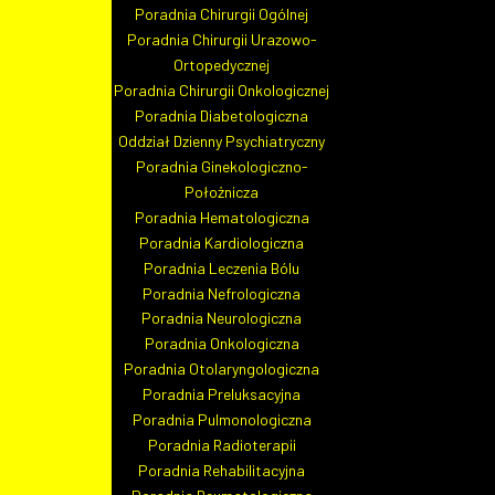
Poradnia Chirurgii Ogólnej
Poradnia Chirurgii Urazowo-
Ortopedycznej
Poradnia Chirurgii Onkologicznej
Poradnia Diabetologiczna
Oddział Dzienny Psychiatryczny
Poradnia Ginekologiczno-
Aktualności
Położnicza
Misja szpitala
Poradnia Hematologiczna
Regulamin organizacyjny
Poradnia Kardiologiczna
Historia szpitala
Patron
Poradnia Leczenia Bólu
Statut podmiotu
Poradnia Nefrologiczna
Jesteśmy szpitalem III stopnia
Poradnia Neurologiczna
W mediach
Poradnia Onkologiczna
Regulamin monitoringu wizyjnego
Poradnia Otolaryngologiczna
Nagrody i wyróżnienia
Poradnia Preluksacyjna
Jakość
Poradnia Pulmonologiczna
Ochrona radiologiczna
Cyberbezpieczeństwo
Poradnia Radioterapii
Polityka prywatności (RODO)
Poradnia Rehabilitacyjna
Strategia Podatkowa