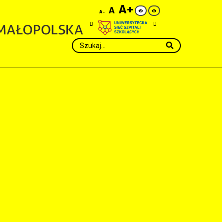
A+
A
A-