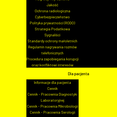
Dostawa i montaż analizator
Jakość
stacjonarnego - DA.271-45/2
Ochrona radiologiczna
Cyberbezpieczeństwo
Szpital Specjalistyczny im. Jędrzeja Śniadeckiego 
Polityka prywatności (RODO)
Nowym Sączu, ul. Młyńska 10 /fax (0-18) ...
Strategia Podatkowa
Sygnaliści
Standardy ochrony małoletnich
Czytaj więcej...
Regulamin nagrywania rozmów
telefonicznych
Procedura zapobiegania korupcji
oraz konfliktowi interesów
Dla pacjenta
Informacje dla pacjenta
Cennik
Dostawa i montaż stołów
Cennik - Pracownia Diagnostyki
operacyjnych i aparatu do
Laboratoryjnej
krioterapii dla Szpitala
Cennik - Pracownia Mikrobiologii
Specjalistycznego im.
Cennik - Pracownia Serologii