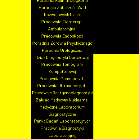
Poradnia Reumatologiczna
Sygnaliści
Poradnia Zaburzeń i Wad
Standardy ochrony małoletnich
Rozwojowych Dzieci
Regulamin nagrywania rozmów telefonicznych
Pracownia Fizjoterapii
Procedura zapobiegania korupcji oraz konfliktowi i
Ambulatoryjnej
Dla pacjenta
Pracownia Endoskopii
Poradnia Zdrowia Psychicznego
Poradnia Urologiczna
Dział Diagnostyki Obrazowej
Pracownia Tomografii
Komputerowej
Pracownia Mammografii
Pracownia Ultrasonografii
Pracownie Rentgenodiagnostyki
Informacje dla pacjenta
Zakład Medycyny Nuklearnej
Cennik
Medyczne Laboratorium
Diagnostyczne
Punkt Badań Laboratoryjnych
Pracownia Diagnostyki
Laboratoryjnej