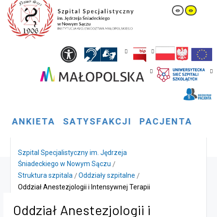
A
N
K
I
E
T
A
S
A
T
Y
S
F
A
K
C
J
I
P
A
C
J
E
N
T
A
Szpital Specjalistyczny im. Jędrzeja
Śniadeckiego w Nowym Sączu
Struktura szpitala
Oddziały szpitalne
Oddział Anestezjologii i Intensywnej Terapii
Oddział Anestezjologii i