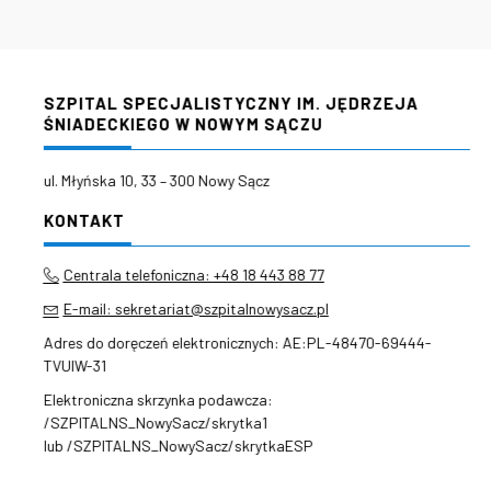
SZPITAL SPECJALISTYCZNY IM. JĘDRZEJA
ŚNIADECKIEGO W NOWYM SĄCZU
ul. Młyńska 10, 33 – 300 Nowy Sącz
KONTAKT
Centrala telefoniczna: +48 18 443 88 77
E-mail: sekretariat@szpitalnowysacz.pl
Adres do doręczeń elektronicznych: AE:PL-48470-69444-
TVUIW-31
Elektroniczna skrzynka podawcza:
/SZPITALNS_NowySacz/skrytka1
lub /SZPITALNS_NowySacz/skrytkaESP