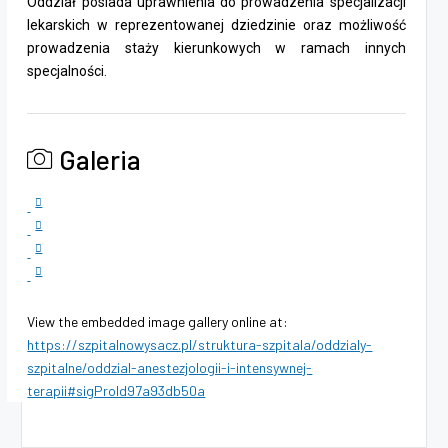
Oddział posiada uprawnienia do prowadzenia specjalizacji
lekarskich w reprezentowanej dziedzinie oraz możliwość
prowadzenia staży kierunkowych w ramach innych
specjalności.
Galeria
View the embedded image gallery online at:
https://szpitalnowysacz.pl/struktura-szpitala/oddzialy-
szpitalne/oddzial-anestezjologii-i-intensywnej-
terapii#sigProId97a93db50a