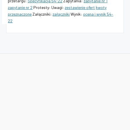
przetargu:
Specyfikacja 54-22
Zapytania:
zapytanie nr 1
zapytanie nr 2
Protesty: Uwagi:
zestawienie ofert
kwoty
przeznaczone
Załączniki:
załączniki
Wynik:
ocena i wynik 54-
22