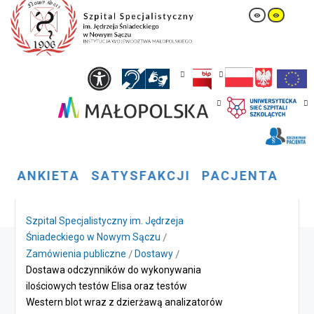
A
N
K
I
E
T
A
S
A
T
Y
S
F
A
K
C
J
I
P
A
C
J
E
N
T
A
Szpital Specjalistyczny im. Jędrzeja
Śniadeckiego w Nowym Sączu
Zamówienia publiczne
Dostawy
Dostawa odczynników do wykonywania
ilościowych testów Elisa oraz testów
Western blot wraz z dzierżawą analizatorów