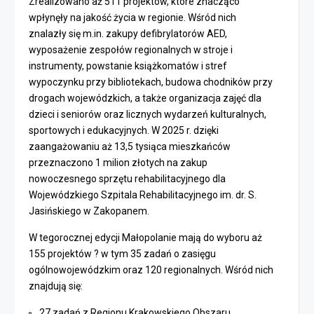
Zrealizowano aż 511 projektów, które znacząco
wpłynęły na jakość życia w regionie. Wśród nich
znalazły się m.in. zakupy defibrylatorów AED,
wyposażenie zespołów regionalnych w stroje i
instrumenty, powstanie książkomatów i stref
wypoczynku przy bibliotekach, budowa chodników przy
drogach wojewódzkich, a także organizacja zajęć dla
dzieci i seniorów oraz licznych wydarzeń kulturalnych,
sportowych i edukacyjnych. W 2025 r. dzięki
zaangażowaniu aż 13,5 tysiąca mieszkańców
przeznaczono 1 milion złotych na zakup
nowoczesnego sprzętu rehabilitacyjnego dla
Wojewódzkiego Szpitala Rehabilitacyjnego im. dr. S.
Jasińskiego w Zakopanem.
W tegorocznej edycji Małopolanie mają do wyboru aż
155 projektów ? w tym 35 zadań o zasięgu
ogólnowojewódzkim oraz 120 regionalnych. Wśród nich
znajdują się:
27 zadań z Regionu Krakowskiego Obszaru