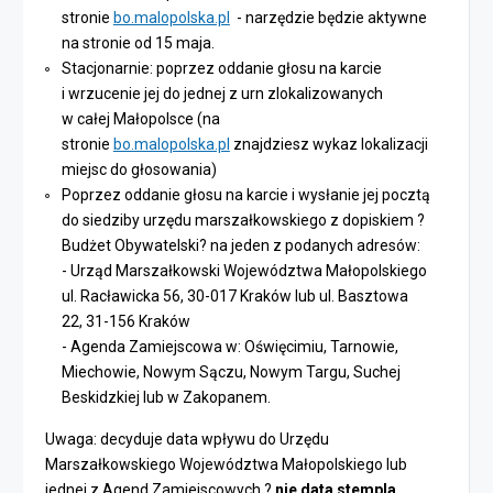
stronie
bo.malopolska.pl
- narzędzie będzie aktywne
na stronie od 15 maja.
Stacjonarnie: poprzez oddanie głosu na karcie
i wrzucenie jej do jednej z urn zlokalizowanych
w całej Małopolsce (na
stronie
bo.malopolska.pl
znajdziesz wykaz lokalizacji
miejsc do głosowania)
Poprzez oddanie głosu na karcie i wysłanie jej pocztą
do siedziby urzędu marszałkowskiego z dopiskiem ?
Budżet Obywatelski? na jeden z podanych adresów:
- Urząd Marszałkowski Województwa Małopolskiego
ul. Racławicka 56, 30-017 Kraków lub ul. Basztowa
22, 31-156 Kraków
- Agenda Zamiejscowa w: Oświęcimiu, Tarnowie,
Miechowie, Nowym Sączu, Nowym Targu, Suchej
Beskidzkiej lub w Zakopanem.
Uwaga: decyduje data wpływu do Urzędu
Marszałkowskiego Województwa Małopolskiego lub
jednej z Agend Zamiejscowych ?
nie data stempla