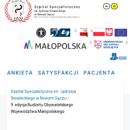
A
N
K
I
E
T
A
S
A
T
Y
S
F
A
K
C
J
I
P
A
C
J
E
N
T
A
Szpital Specjalistyczny im. Jędrzeja
Śniadeckiego w Nowym Sączu
9. edycja Budżetu Obywatelskiego
Województwa Małopolskiego