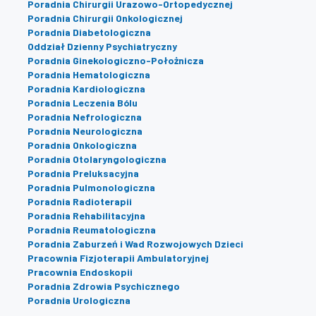
Poradnia Chirurgii Urazowo-Ortopedycznej
Poradnia Chirurgii Onkologicznej
Poradnia Diabetologiczna
Oddział Dzienny Psychiatryczny
Poradnia Ginekologiczno-Położnicza
Poradnia Hematologiczna
Poradnia Kardiologiczna
Poradnia Leczenia Bólu
Poradnia Nefrologiczna
Poradnia Neurologiczna
Poradnia Onkologiczna
Poradnia Otolaryngologiczna
Poradnia Preluksacyjna
Poradnia Pulmonologiczna
Poradnia Radioterapii
Poradnia Rehabilitacyjna
Poradnia Reumatologiczna
Poradnia Zaburzeń i Wad Rozwojowych Dzieci
Pracownia Fizjoterapii Ambulatoryjnej
Pracownia Endoskopii
Poradnia Zdrowia Psychicznego
Poradnia Urologiczna